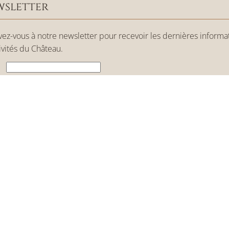
sletter
ivez-vous à notre newsletter pour recevoir les dernières informa
ivités du Château.
l
rmation de l’e-mail
 lu et j’accepte les
Termes et conditions
et la
Politique de confidentialité
ABONNER
Copyright © 2026 coudraysalbart - Tous droits réservés