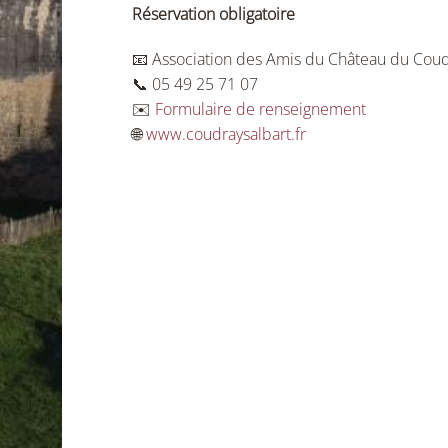
Réservation obligatoire
📧 Association des Amis du Château du Coud
📞 05 49 25 71 07
✉️
Formulaire de renseignement
🌐
www.coudraysalbart.fr