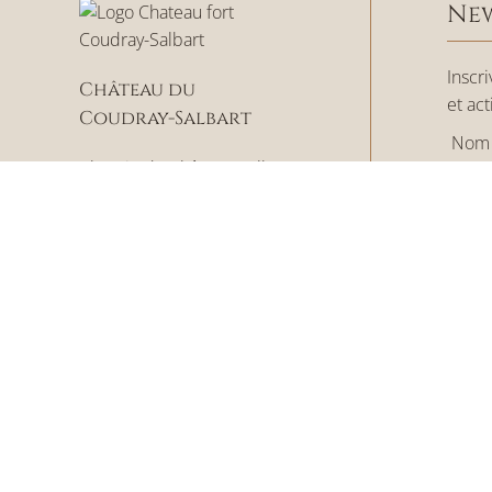
New
Inscr
Château du
et act
Coudray-Salbart
Nom
Chemin du Château-Salbart
E-mai
79410 Echiré
Confi
J’ai
CONTACT
S’