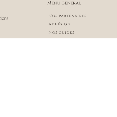
Menu général
Nos partenaires
tions
Adhésion
Nos guides
Plan du site
Mentions légales
Recherche