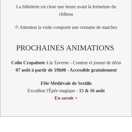
La billetterie est close une heure avant la fermeture du
château
CHATEAU FORT
CHATEAU FORT
Coudray-
Coudray-
/!\ Attention la visite comporte une centaine de marches
Salbart
Salbart
PROCHAINES ANIMATIONS
Colin Crapahute
à la Taverne - Conteur et joueur de déon
Des défenses remarquables
Une forteresse mystérieuse
07 août à partir de 19h00 - Accessible gratuitement
Fête Médiévale de Sextilis
Excalibur l'Épée magique -
15 & 16 août
En savoir +