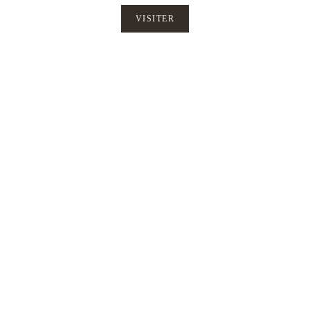
VISITER
venez découvrir le château fort