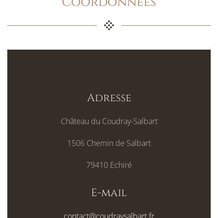
Coordonnées
Adresse
Château du Coudray-Salbart
1506 Chemin de Salbart
79410 Echiré
E-mail
contact@coudraysalbart.fr